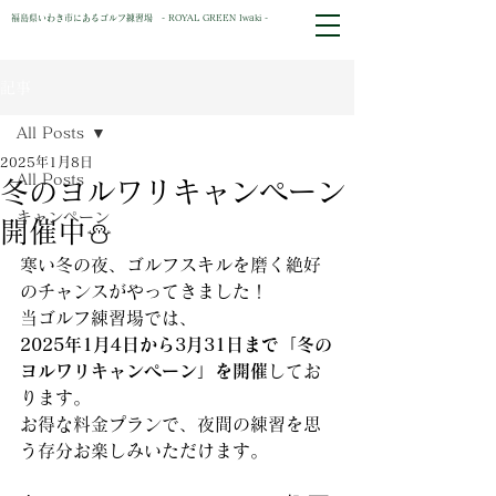
福島県いわき市にあるゴルフ練習場 - ROYAL GREEN Iwaki -
記事
All Posts
2025年1月8日
All Posts
冬のヨルワリキャンペーン
キャンペーン
開催中⛄
寒い冬の夜、ゴルフスキルを磨く絶好
のチャンスがやってきました！
当ゴルフ練習場では、
2025年1月4日から3月31日まで「冬の
ヨルワリキャンペーン」を開催
してお
ります。
お得な料金プランで、夜間の練習を思
う存分お楽しみいただけます。