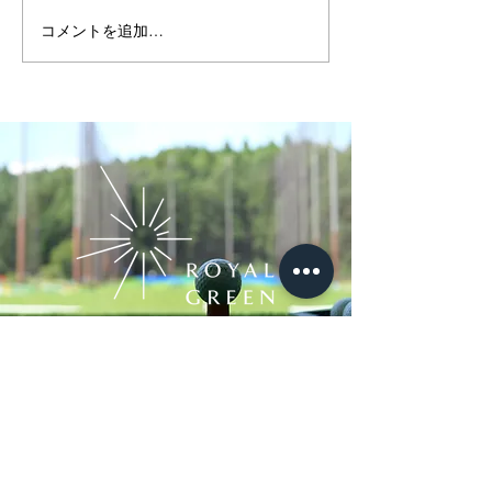
コメントを追加…
BINGOスタンプラリー開
祝リニューアル1
催！
ROYAL GREEN 
ンペ 大盛況で
た！
ROYAL GREEN Iwaki
TEL：0246-92-0202