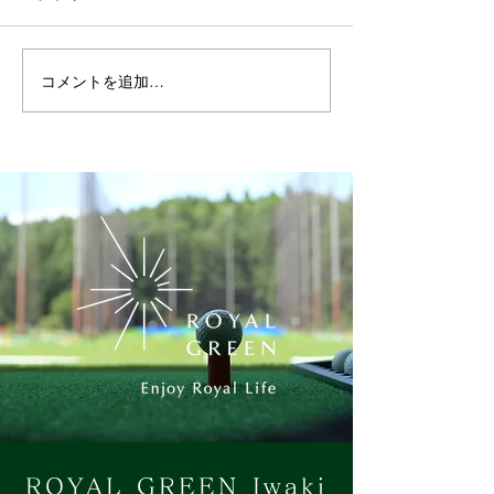
コメントを追加…
BINGOスタンプラリー開
祝リニューアル1
催！
ROYAL GREEN 
ンペ 大盛況で
た！
ROYAL GREEN Iwaki