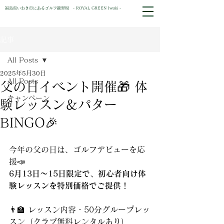
福島県いわき市にあるゴルフ練習場 - ROYAL GREEN Iwaki -
記事
All Posts
2025年5月30日
All Posts
父の日イベント開催🎁 体
キャンペーン
験レッスン＆パター
BINGO🎉
今年の父の日は、ゴルフデビューを応
援📣
6月13日～15日限定で、初心者向け体
験レッスンを特別価格でご提供！
👨‍🏫 レッスン内容・50分グループレッ
スン（クラブ無料レンタルあり）