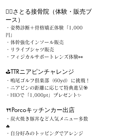
🧍‍♂️さとる接骨院（体験・販売ブ
ース）
・姿勢診断＋骨格矯正体験「1,000
円」
・体幹強化インソール販売
・リライブシャツ販売
・フィジカルサポートレンズ体験👀
⛳TTRニアピンチャレンジ
・鳴尾ゴルフ倶楽部（60yd）に挑戦！
・ニアピンの距離に応じて特典進呈🎯
・HIOで「1,000pt」プレゼント✨
🍴Porcoキッチンカー出店
・炭火焼き豚丼など人気メニュー多数
🔥
・自分好みのトッピングでアレンジ