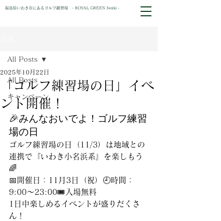
福島県いわき市にあるゴルフ練習場 - ROYAL GREEN Iwaki -
記事
All Posts
2025年10月22日
All Posts
「ゴルフ練習場の日」イベ
キャンペーン
ント開催！
🎉みんなおいでよ！ゴルフ練習
場の日
ゴルフ練習場の日（11/3）は地域との
連携で『いわき小名浜系』を楽しもう
🌈
📅開催日：11月3日（祝）🕘時間：
9:00～23:00🎟️入場無料
1日中楽しめるイベントが盛りだくさ
ん！