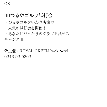
OK！
🏌️‍♀️つるやゴルフ試打会
・つるやゴルフいわき店協力
・人気の試打会を開催！
・あなたにぴったりのクラブを試せる
チャンス🏌️‍♂️
💚主催：ROYAL GREEN Iwaki📞tel. 
0246-92-0202