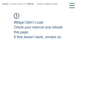
福島県いわき市にあるゴルフ練習場 - ROYAL GREEN Iwaki -
Widget Didn’t Load
Check your internet and refresh
this page.
If that doesn’t work, contact us.